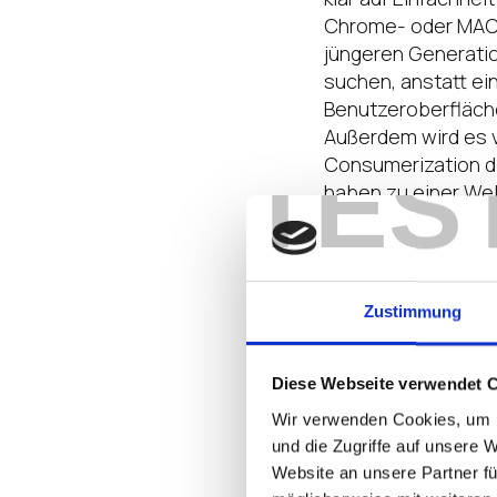
Chrome- oder MAC-O
jüngeren Generati
suchen, anstatt ei
Benutzeroberfläche
Außerdem wird es v
TES
Consumerization d
haben zu einer Wel
11 konzentriert sic
Unter der Haube sp
dass für Windows 11
Zustimmung
Während natürlich m
dann ältere Hardwa
bei der
aktuellen 
Diese Webseite verwendet 
Wir verwenden Cookies, um I
Insgesamt sieht Wi
und die Zugriffe auf unsere 
zuversichtlich, das
Website an unsere Partner fü
Funktionen für IT-