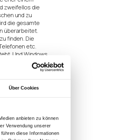
d zweifellos die
schen und zu
wird die gesamte
n überarbeitet.
u finden. Die
Telefonen etc.
 steht. Und Windows
lle. Die Tatsache,
weiter erhöhen.
Über Cookies
en Seite viele, ob
 wichtiger Punkt
hhaltigkeit.
 Medien anbieten zu können
edoch
hrer Verwendung unserer
intelligente
 führen diese Informationen
zeit aber scheint