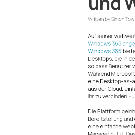
und W
Written by
Simon Town
Auf seiner weltwe
Windows 365 ange
Windows 365
biet
Desktops, die in de
so dass Benutzer 
Während Microsoft 
eine Desktop-as-a
aus der Cloud, ein
ihr zu verbinden −
Die Plattform bein
Bereitstellung und
eine einfache webb
Manager nutzt. Da