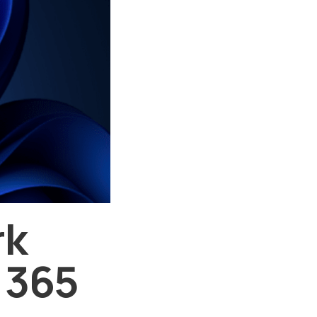
rk
 365