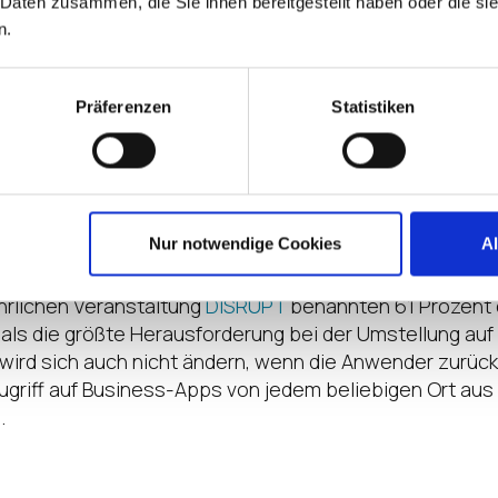
 Daten zusammen, die Sie ihnen bereitgestellt haben oder die s
e und Touch-/Tablet-ähnliche Funktionen zu konzentrie
n.
all
Präferenzen
Statistiken
 365 als auch bei Windows 11 wird deutlich, dass Micr
rstützt − allgemein bekannt als „hybrides Arbeiten“ od
llte, Studenten und Verbraucher verlangen ein einfache
ktives Arbeitsplatzerlebnis.
Nur notwendige Cookies
A
auch wir dies zu Beginn dieses Jahres festgestellt. In
u
hrlichen Veranstaltung
DISRUPT
benannten 61 Prozent 
als die größte Herausforderung bei der Umstellung auf
wird sich auch nicht ändern, wenn die Anwender zurüc
ugriff auf Business-Apps von jedem beliebigen Ort aus
.