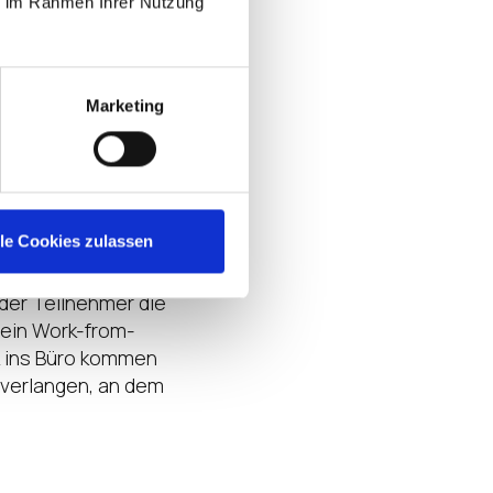
ie im Rahmen Ihrer Nutzung
ren.
Marketing
osoft die neue Art
er „work from
s, leicht zu
lle Cookies zulassen
nserer Umfrage
im
der Teilnehmer die
 ein Work-from-
k ins Büro kommen
 verlangen, an dem