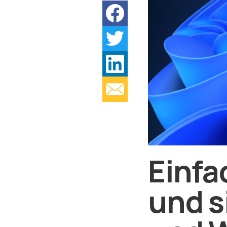
Einfa
und s