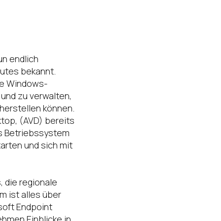
un endlich
hutes bekannt.
rte Windows-
 und zu verwalten,
herstellen können.
top, (AVD) bereits
s Betriebssystem
arten und sich mit
, die regionale
 ist alles über
soft Endpoint
hmen Einblicke in