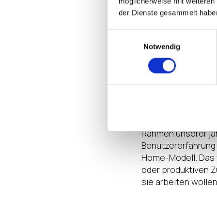
möglicherweise mit weiteren
sich das auf Spiel
der Dienste gesammelt habe
Arbeiten von über
Einwilligungsauswahl
Notwendig
Sowohl bei Windows
des Arbeitens unte
anywhere”. Angeste
bedienendes, produ
Tatsächlich haben 
Rahmen unserer jä
Benutzererfahrung 
Home-Modell. Das 
oder produktiven Z
sie arbeiten wollen