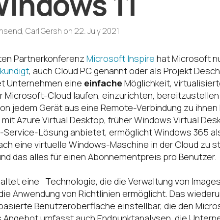
indows 11
send, Carl Gersh
on
22. July 2021
iten Partnerkonferenz
Microsoft Inspire
hat Microsoft n
kündigt
, auch Cloud PC genannt oder als Projekt Desc
et Unternehmen eine
einfache
Möglichkeit, virtualisie
r Microsoft-Cloud laufen, einzurichten, bereitzustellen
von jedem Gerät aus eine Remote-Verbindung zu ihnen 
mit Azure Virtual Desktop, früher Windows Virtual Desk
-Service-Lösung anbietet, ermöglicht Windows 365 al
fach eine virtuelle Windows-Maschine in der Cloud zu st
 und das alles für einen Abonnementpreis pro Benutzer.
haltet eine Technologie, die die Verwaltung von Images
 die Anwendung von Richtlinien ermöglicht. Das wiederum
asierte Benutzeroberfläche einstellbar, die den Micro
s Angebot umfasst auch Endpunktanalysen, die Unterne