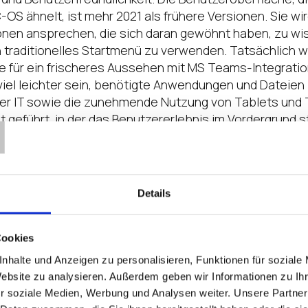
S ähnelt, ist mehr 2021 als frühere Versionen. Sie wir
onen ansprechen, die sich daran gewöhnt haben, zu wi
n traditionelles Startmenü zu verwenden. Tatsächlich 
 für ein frischeres Aussehen mit MS Teams-Integratio
iel leichter sein, benötigte Anwendungen und Dateien z
T
er IT sowie die zunehmende Nutzung von Tablets und 
t geführt, in der das Benutzererlebnis im Vordergrund
h darauf, die Dinge einfach zu halten…
ielt nach wie vor die Sicherheit eine entscheidende Ro
 ein TPM 2.0 Chip erforderlich ist, wird die Sicherheit 
Details
ehr Sicherheit immer gut ist, fragen sich auf der ander
re auch in der Lage ist, Windows 11 auszuführen − eine
Chip-Knappheit
und der erhöhten Aufmerksamkeit für Nac
Cookies
nhalte und Anzeigen zu personalisieren, Funktionen für soziale
ndows 11 anders aus und fühlt sich anders an. Ich bin j
Website zu analysieren. Außerdem geben wir Informationen zu I
s der Innovationsmotor von Microsoft mit der Zeit mehr 
r soziale Medien, Werbung und Analysen weiter. Unsere Partner
Profis und Unternehmensmitarbeiter enthalten wird. Der