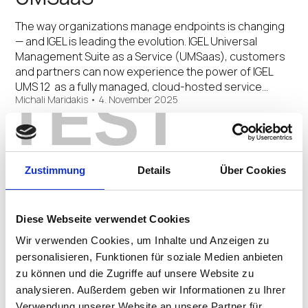
The way organizations manage endpoints is changing
— and IGEL is leading the evolution. IGEL Universal
Management Suite as a Service (UMSaas), customers
and partners can now experience the power of IGEL
UMS 12 as a fully managed, cloud-hosted service…
TEST
Michali Maridakis
•
4. November 2025
Ab sofort verfügbar: der neue
UD3 – schöpfen Sie alle
Zustimmung
Details
Über Cookies
Möglichkeiten von Cloud
Workspaces aus
Diese Webseite verwendet Cookies
Der neue UD3, das jüngste Mitglied der Universal
Wir verwenden Cookies, um Inhalte und Anzeigen zu
Desktop (UD) Endpoints von IGEL, bietet höchste
personalisieren, Funktionen für soziale Medien anbieten
Sicherheit und optimierte Leistung für den Zugriff
zu können und die Zugriffe auf unsere Website zu
auf Cloud Workspaces, selbst bei anspruchsvollen
analysieren. Außerdem geben wir Informationen zu Ihrer
Multimedia-Anwendungen. Dafür sorgt der AMD
Verwendung unserer Website an unsere Partner für