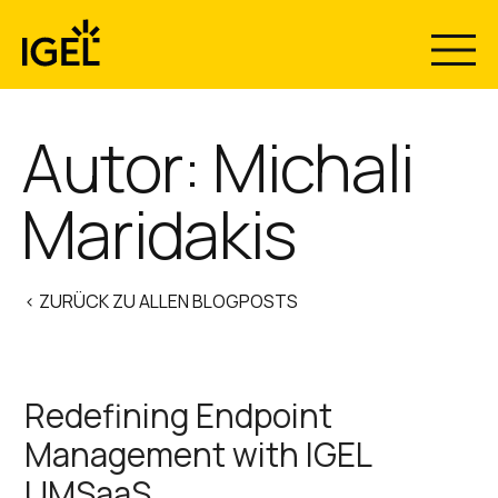
Skip
to
content
Autor: Michali
Maridakis
< ZURÜCK ZU ALLEN BLOGPOSTS
Redefining Endpoint
Management with IGEL
UMSaaS