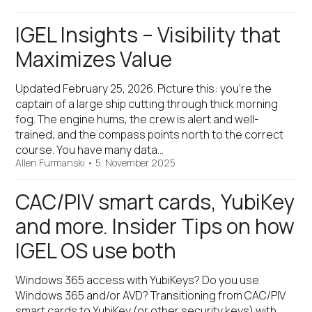
IGEL Insights – Visibility that
Maximizes Value
Updated February 25, 2026. Picture this: you’re the
captain of a large ship cutting through thick morning
fog. The engine hums, the crew is alert and well-
trained, and the compass points north to the correct
course. You have many data…
Allen Furmanski
•
5. November 2025
CAC/PIV smart cards, YubiKey
and more. Insider Tips on how
IGEL OS use both
Windows 365 access with YubiKeys? Do you use
Windows 365 and/or AVD? Transitioning from CAC/PIV
smart cards to YubiKey (or other security keys) with