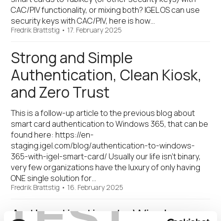
CAC/PIV functionality, or mixing both? IGEL OS can use
security keys with CAC/PIV, here is how…
Fredrik Brattstig
•
17. February 2025
Strong and Simple
Authentication, Clean Kiosk,
and Zero Trust
This is a follow-up article to the previous blog about
smart card authentication to Windows 365, that can be
found here: https://en-
staging.igel.com/blog/authentication-to-windows-
365-with-igel-smart-card/ Usually our life isn’t binary,
very few organizations have the luxury of only having
ONE single solution for…
Fredrik Brattstig
•
16. February 2025
TEST
Authentication to Windows