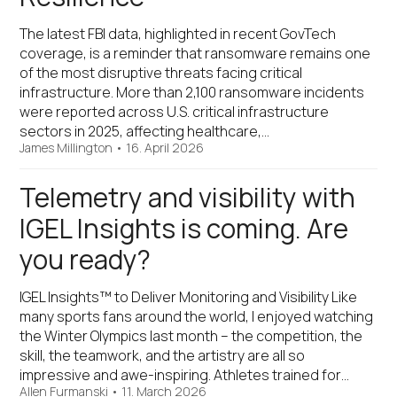
The latest FBI data, highlighted in recent GovTech
coverage, is a reminder that ransomware remains one
of the most disruptive threats facing critical
infrastructure. More than 2,100 ransomware incidents
were reported across U.S. critical infrastructure
sectors in 2025, affecting healthcare,…
James Millington
•
16. April 2026
Telemetry and visibility with
IGEL Insights is coming. Are
you ready?
IGEL Insights™ to Deliver Monitoring and Visibility Like
many sports fans around the world, I enjoyed watching
the Winter Olympics last month – the competition, the
skill, the teamwork, and the artistry are all so
impressive and awe-inspiring. Athletes trained for…
Allen Furmanski
•
11. March 2026