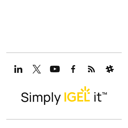
LinkedIn
X
YouTube
Facebook
RSS
Slack
(formerly
Twitter)