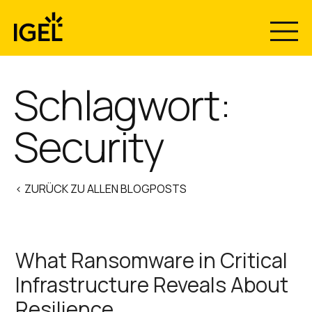
Skip
to
content
Schlagwort:
Security
< ZURÜCK ZU ALLEN BLOGPOSTS
What Ransomware in Critical
Infrastructure Reveals About
Resilience