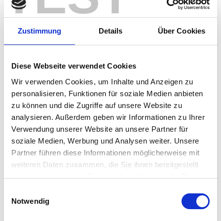
365 with IGEL Smart Card
Anyone wanting strong authentication for their virtual
Zustimmung
Details
Über Cookies
desktops and choosing Windows 365 will probably
consider Smart Card Authentication. Rest assured,
IGEL got you covered! Here are some tips and tricks
Diese Webseite verwendet Cookies
that you might find useful for configuring your IGEL OS…
Wir verwenden Cookies, um Inhalte und Anzeigen zu
Fredrik Brattstig
•
11. February 2025
personalisieren, Funktionen für soziale Medien anbieten
zu können und die Zugriffe auf unsere Website zu
Zehn (+1) überzeugende
analysieren. Außerdem geben wir Informationen zu Ihrer
Gründe, warum IGEL Ihre
Verwendung unserer Website an unsere Partner für
soziale Medien, Werbung und Analysen weiter. Unsere
ultimative Endpoint Security-
Partner führen diese Informationen möglicherweise mit
Lösung ist
weiteren Daten zusammen, die Sie ihnen bereitgestellt
haben oder die sie im Rahmen Ihrer Nutzung der Dienste
Die Bedrohungslandschaft verändert sich schneller als
gesammelt haben.
Einwilligungsauswahl
je zuvor. Aus diesem Grund ist die Absicherung von
Notwendig
Endpoints und Cloud Workspaces nicht nur
unerlässlich, sondern für Unternehmen von