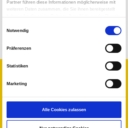
Partner führen diese Informationen möglicherweise mit
weiteren Daten zusammen, die Sie ihnen bereitgestellt
haben oder die sie im Rahmen Ihrer Nutzung der Dienste
gesammelt haben.
Einwilligungsauswahl
Notwendig
Präferenzen
Statistiken
Co-Term your
licenses today
Marketing
Renewing your licenses shouldn’t be an issue.
Alle Cookies zulassen
Save time and money by co-terming your IGEL licenses.
Complete the form below and we will be in touch to
discuss further.