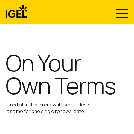
Skip
to
content
Co-Term
On Your
Own Terms
Tired of multiple renewals schedules?
It’s time for one single renewal date.