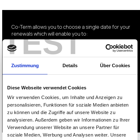
Co-Term allows you to choose a single date for your
TEST
renewals which will enable you to:
Simplify budget planning
Reduce procurement cycles
Merge product packs and manage a single pack
Zustimmung
Details
Über Cookies
Make life easier and give you time back to focus
on critical business issues
Diese Webseite verwendet Cookies
Wir verwenden Cookies, um Inhalte und Anzeigen zu
personalisieren, Funktionen für soziale Medien anbieten
zu können und die Zugriffe auf unsere Website zu
analysieren. Außerdem geben wir Informationen zu Ihrer
Verwendung unserer Website an unsere Partner für
soziale Medien, Werbung und Analysen weiter. Unsere