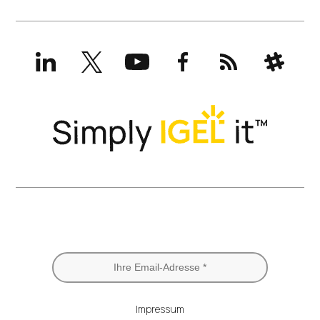
LinkedIn
X
YouTube
Facebook
RSS
Slack
(formerly
Twitter)
IGEL News abonnieren
Impressum